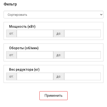
Фильтр
Мощность (кВт)
от:
до:
Обороты (об/мин)
от:
до:
Вес редуктора (кг)
от:
до:
Применить