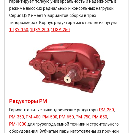
гарантирует полную универсальность и надежность в
режиме высоких радиальных и консольных нагрузок.
Серия Ц3У имеет 9 вариантов сборки в трех
типоразмерах. Корпус редуктора изготовлен из чугуна.
1Ц3У-160
,
1Ц3У-200
,
1Ц3У-250
Редукторы РМ
Горизонтальные цилиндрические редукторы
РМ-250
,
РМ-350
,
РМ-400
,
РМ-500
,
РМ-650
,
РМ-750
,
РМ-850
,
РМ-1000
для грузоподъемной техники и строительного
оборудования. Зубчатые пары изготовлены из прочной