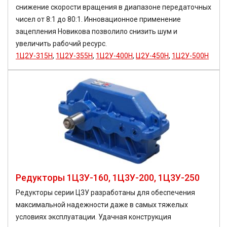
снижение скорости вращения в диапазоне передаточных
чисел от 8:1 до 80:1. Инновационное применение
зацепления Новикова позволило снизить шум и
увеличить рабочий ресурс.
1Ц2У-315Н
,
1Ц2У-355Н
,
1Ц2У-400Н
,
Ц2У-450Н
,
1Ц2У-500Н
Редукторы 1Ц3У-160, 1Ц3У-200, 1Ц3У-250
Редукторы серии Ц3У разработаны для обеспечения
максимальной надежности даже в самых тяжелых
условиях эксплуатации. Удачная конструкция