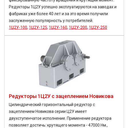
фиксированную частоту вращения и крутящий момент.
Редукторы 1Ц2У успешно эксплуатируются на заводах и
фабриках уже более 40 лет и за это время получили
заслуженную популярность у потребителей.
1Ц2У-100
,
1Ц2У-125
,
1Ц2У-160
,
1Ц2У-200
,
1Ц2У-250
Редукторы 1Ц2У с зацеплением Новикова
Цилиндрический горизонтальный редуктор с
зацеплением Новикова серии Ц2У имеет
двухступенчатое исполнение. Применение редуктора
позволяет достичь: крутящего момента - 47000 Нм.,