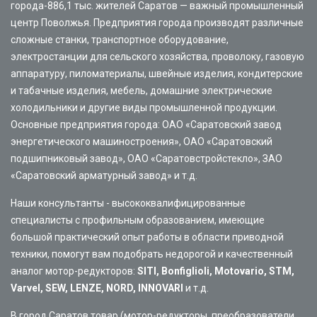
города-886,1 тыс. жителей Саратов — важный промышленный
центр Поволжья. Предприятия города производят различные
сложные станки, транспортное оборудование,
электростанции для сельского хозяйства, проволоку, газовую
аппаратуру, пиломатериалы, швейные изделия, кондитерские
и табачные изделия, мебель, домашние электрические
холодильники и другие виды промышленной продукции.
Основные предприятия города: ОАО «Саратовский завод
энергетического машиностроения», ОАО «Саратовский
подшипниковый завод», ОАО «Саратовстройстекло», ЗАО
«Саратовский арматурный завод» и т.д.
Наши консультанты - высококвалифицированные
специалисты с профильным образованием, имеющие
большой практический опыт работы в области приводной
техники, помогут вам подобрать недорогой и качественный
аналог мотор-редукторов:
SITI, Bonfiglioli, Motovario, STM,
Varvel, SEW, LENZE, NORD, INNOVARI
и т.д.
В город Саратов товар (мотор-редукторы, преобразователи