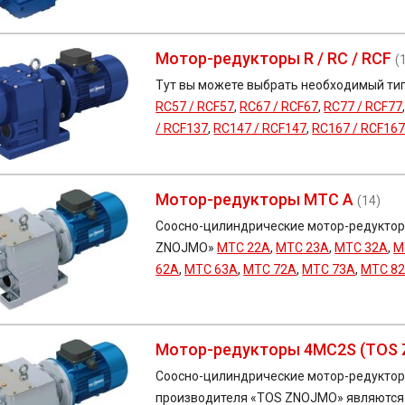
Мотор-редукторы R / RC / RCF
(
Тут вы можете выбрать необходимый ти
RC57 / RCF57
,
RC67 / RCF67
,
RC77 / RCF77
/ RCF137
,
RC147 / RCF147
,
RC167 / RCF16
Мотор-редукторы MTC A
(14)
Соосно-цилиндрические мотор-редуктор
ZNOJMO»
MTC 22A
,
MTC 23A
,
MTC 32A
,
M
62A
,
MTC 63A
,
MTC 72A
,
MTC 73A
,
MTC 8
Мотор-редукторы 4MC2S (TOS 
Соосно-цилиндрические мотор-редукто
производителя «TOS ZNOJMO» являются 