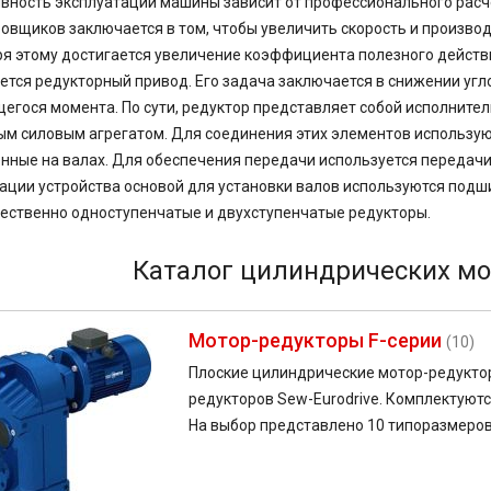
ность эксплуатации машины зависит от профессионального расч
овщиков заключается в том, чтобы увеличить скорость и производ
я этому достигается увеличение коэффициента полезного дейст
ется редукторный привод. Его задача заключается в снижении уг
гося момента. По сути, редуктор представляет собой исполните
м силовым агрегатом. Для соединения этих элементов использую
нные на валах. Для обеспечения передачи используется передачи
ации устройства основой для установки валов используются подш
ственно одноступенчатые и двухступенчатые редукторы.
Каталог цилиндрических мо
Мотор-редукторы F-серии
(10)
Плоские цилиндрические мотор-редуктор
редукторов Sew-Eurodrive. Комплектуют
На выбор представлено 10 типоразмеро