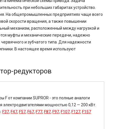
ёта кинематической схемы привода. Задача
ительность при небольших габаритах устройство.
вия. На общепромышленных предприятиях чаще всего
ловой скорости вращения, а также повышении
льный механизм, расположенный между нагрузкой и
тся муфты и механические передачи, надежно
 червячного и зубчатого типа. Для надежности
ипники. В настоящее время используют
тор-редукторов
ы F от компании SUPROR - это полные аналоги
ся электродвигателями мощностью 0,12 — 200 кВт.
в:
F37
,
F47
,
F57
,
F67
,
F77
,
F87
,
F97
,
F107
,
F127
,
F157