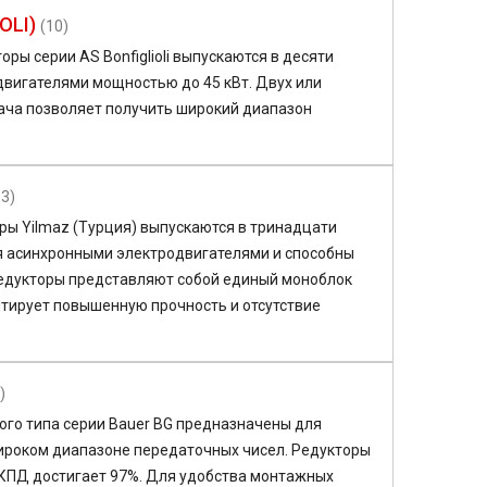
OLI)
(10)
ы серии AS Bonfiglioli выпускаются в десяти
двигателями мощностью до 45 кВт. Двух или
ача позволяет получить широкий диапазон
13)
ы Yilmaz (Турция) выпускаются в тринадцати
я асинхронными электродвигателями и способны
редукторы представляют собой единый моноблок
нтирует повышенную прочность и отсутствие
)
ого типа серии
Bauer
BG
предназначены для
ироком диапазоне передаточных чисел. Редукторы
 КПД достигает 97%. Для удобства монтажных