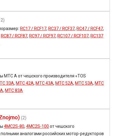
12)
поразмер:
RC17 / RCF17
,
RC37 / RCF37
,
RC47 / RCF47
,
,
RC87 / RCF87
,
RC97 / RCF97
,
RC107 / RCF107
,
RC137
7
ы MTC A от чешского производителя «TOS
TC 33A
,
MTC 42A
,
MTC 43A
,
MTC 52A
,
MTC 53A
,
MTC
2A
,
MTC 83A
Znojmo)
(2)
ры
4MC2S-80
,
4MC2S-100
от чешского
полными аналогами российских мотор-редукторов