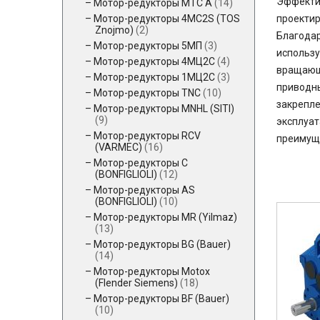
Эффектив
Мотор-редукторы MTC A
(14)
Мотор-редукторы 4MC2S (TOS
проектир
Znojmo)
(2)
Благодар
Мотор-редукторы 5МП
(3)
использу
Мотор-редукторы 4МЦ2С
(4)
вращающе
Мотор-редукторы 1МЦ2С
(3)
приводны
Мотор-редукторы TNC
(10)
закрепле
Мотор-редукторы MNHL (SITI)
(9)
эксплуат
Мотор-редукторы RCV
преимуще
(VARMEC)
(16)
Мотор-редукторы C
(BONFIGLIOLI)
(12)
Мотор-редукторы AS
(BONFIGLIOLI)
(10)
Мотор-редукторы MR (Yilmaz)
(13)
Мотор-редукторы BG (Bauer)
(14)
Мотор-редукторы Motox
(Flender Siemens)
(18)
Мотор-редукторы BF (Bauer)
(10)