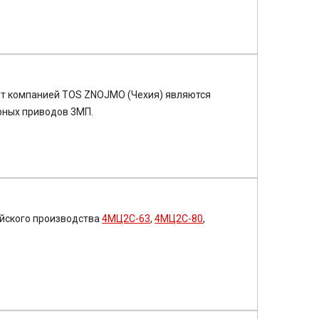
т компанией TOS ZNOJMO (Чехия) являются
рных приводов 3МП.
йского производства
4МЦ2С-63
,
4МЦ2С-80
,