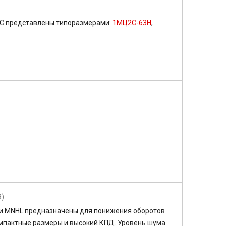
2С
представлены типоразмерами:
1МЦ2С-63Н
,
9)
и MNHL предназначены для понижения оборотов
омпактные размеры и высокий КПД. Уровень шума