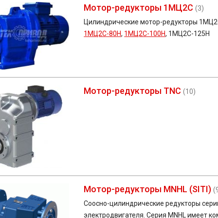
Мотор-редукторы 1МЦ2С
(3)
Цилиндрические мотор-редукторы
1МЦ
1МЦ2С-80Н
,
1МЦ2С-100Н
, 1МЦ2С-125Н
Мотор-редукторы TNC
(10)
Мотор-редукторы MNHL (SITI)
(
Соосно-цилиндрические редукторы сери
электродвигателя. Серия MNHL имеет к