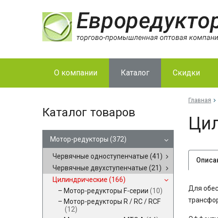
О компании
Каталог
Скидки
Главная
Каталог товаров
Цил
Мотор-редукторы
(372)
Червячные одноступенчатые
(41)
Описа
Червячные двухступенчатые
(21)
Цилиндрические
(166)
Для обес
Мотор-редукторы F-серии
(10)
трансфор
Мотор-редукторы R / RC / RCF
(12)