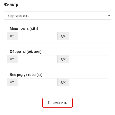
Фильтр
Мощность (кВт)
от:
до:
Обороты (об/мин)
от:
до:
Вес редуктора (кг)
от:
до:
Применить