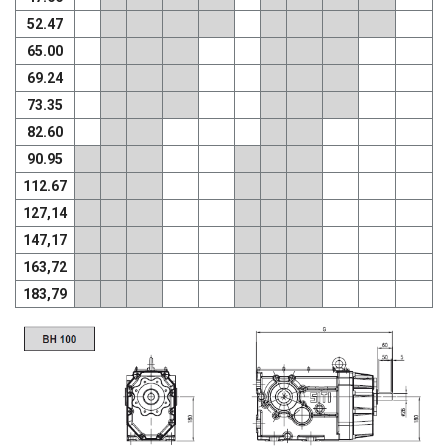
52.47
65.00
69.24
73.35
82.60
90.95
112.67
127,14
147,17
163,72
183,79