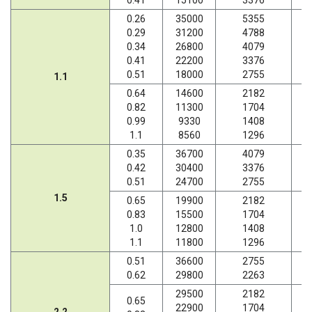
0.41
15100
3376
0.26
35000
5355
0.29
31200
4788
0.34
26800
4079
0.41
22200
3376
0.51
18000
2755
1.1
0.64
14600
2182
0.82
11300
1704
0.99
9330
1408
1.1
8560
1296
0.35
36700
4079
0.42
30400
3376
0.51
24700
2755
1.5
0.65
19900
2182
0.83
15500
1704
1.0
12800
1408
1.1
11800
1296
0.51
36600
2755
0.62
29800
2263
29500
2182
0.65
22900
1704