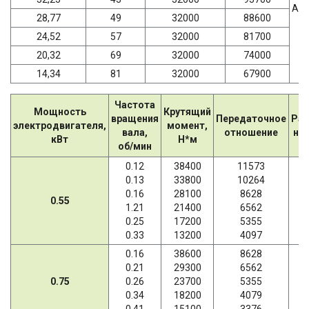
AD
28,77
49
32000
88600
24,52
57
32000
81700
20,32
69
32000
74000
14,34
81
32000
67900
Частота
Мощность
Крутящий
вращения
Передаточное
Рад
электродвигателя,
момент,
вала,
отношение
наг
кВт
Н*м
об/мин
0.12
38400
11573
0.13
33800
10264
0.16
28100
8628
0.55
1.21
21400
6562
0.25
17200
5355
0.33
13200
4097
0.16
38600
8628
0.21
29300
6562
0.75
0.26
23700
5355
0.34
18200
4079