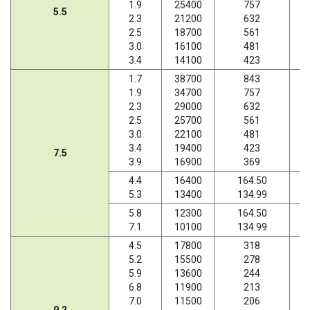
1.9
25400
757
5.5
2.3
21200
632
2.5
18700
561
3.0
16100
481
3.4
14100
423
1.7
38700
843
1.9
34700
757
2.3
29000
632
2.5
25700
561
3.0
22100
481
3.4
19400
423
7.5
3.9
16900
369
4.4
16400
164.50
5.3
13400
134.99
5.8
12300
164.50
7.1
10100
134.99
4.5
17800
318
5.2
15500
278
5.9
13600
244
6.8
11900
213
7.0
11500
206