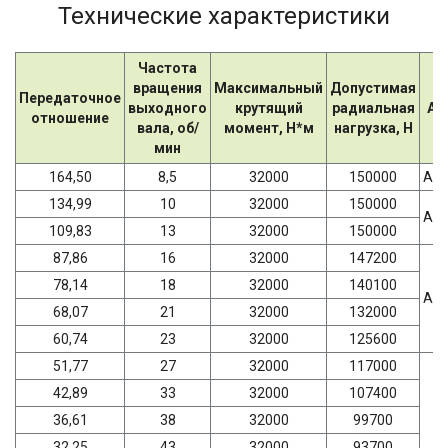
Технические характеристики
Частота
вращения
Максимальный
Допустимая
Передаточное
выходного
крутящий
радиальная
AD
отношение
вала, об/
момент, Н*м
нагрузка, Н
мин
164,50
8,5
32000
150000
AD
134,99
10
32000
150000
AD
109,83
13
32000
150000
87,86
16
32000
147200
78,14
18
32000
140100
AD
68,07
21
32000
132000
60,74
23
32000
125600
51,77
27
32000
117000
42,89
33
32000
107400
36,61
38
32000
99700
32,25
43
32000
93700