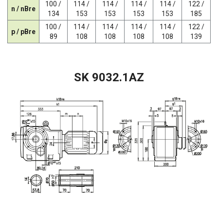
100 /
114 /
114 /
114 /
114 /
122 /
n / nBre
134
153
153
153
153
185
100 /
114 /
114 /
114 /
114 /
122 /
p / pBre
89
108
108
108
108
139
SK 9032.1AZ