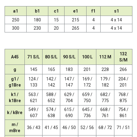
a1
b1
c1
e1
f1
s1
250
180
15
215
4
4 x 14
300
230
20
265
4
4 x 14
132
A45
71 S/L
80 S/L
90 S/L
100 L
112 M
S/M
g
145
165
183
201
228
266
g1 /
124 /
142 /
147 /
169 /
179 /
204 /
g1Bre
133
142
147
172
182
201
k1 /
563 /
588 /
629 /
659 /
682 /
768 /
k1Bre
621
652
704
750
775
875
549 /
574 /
615 /
645 /
668 /
754 /
k / kBre
607
638
690
736
761
861
m /
36 / 43
41 / 45
46 / 50
52 / 56
68 / 72
71 / 51
mBre