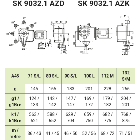
SK 9032.1 AZD
SK 9032.1 AZK
132
A45
71 S/L
80 S/L
90 S/L
100 L
112 M
S/M
g
145
165
183
201
228
266
g1 /
124 /
142 /
147 /
169 /
179 /
204 /
g1Bre
133
142
147
172
182
201
k1 /
563 /
588 /
629 /
659 /
682 /
768 /
k1Bre
621
652
704
750
775
875
m /
36 / 43
41 / 45
46 / 50
52 / 56
68 / 72
71 / 51
mBre