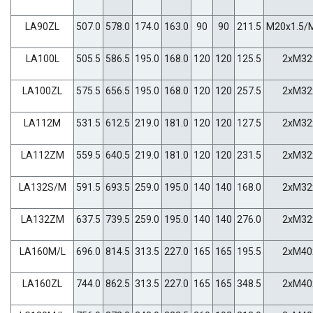
LA90ZL
507.0
578.0
174.0
163.0
90
90
211.5
M20x1.5/
LA100L
505.5
586.5
195.0
168.0
120
120
125.5
2xM32
LA100ZL
575.5
656.5
195.0
168.0
120
120
257.5
2xM32
LA112M
531.5
612.5
219.0
181.0
120
120
127.5
2xM32
LA112ZM
559.5
640.5
219.0
181.0
120
120
231.5
2xM32
LA132S/M
591.5
693.5
259.0
195.0
140
140
168.0
2xM32
LA132ZM
637.5
739.5
259.0
195.0
140
140
276.0
2xM32
LA160M/L
696.0
814.5
313.5
227.0
165
165
195.5
2xM40
LA160ZL
744.0
862.5
313.5
227.0
165
165
348.5
2xM40