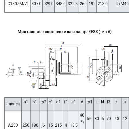
LG180ZM/ZL
807.0
929.0
348.0
322.5
260
192
213.0
2xM40
Монтажное исполнение на фланце EF88 (тип A)
a1
b1
to2
c1
e1
f1
s1
d
to1
l
l4
l3
t
u
Фланец
40
k6
80
5
70
43
12
*)
A250
250
180
j6
15
215
4
13.5