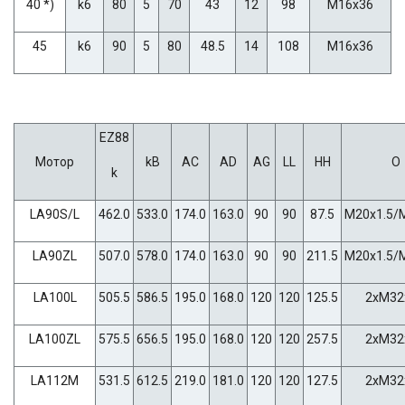
40 *)
k6
80
5
70
43
12
98
M16x36
45
k6
90
5
80
48.5
14
108
M16x36
EZ88
Мотор
kB
AC
AD
AG
LL
HH
O
k
LA90S/L
462.0
533.0
174.0
163.0
90
90
87.5
M20x1.5/
LA90ZL
507.0
578.0
174.0
163.0
90
90
211.5
M20x1.5/
LA100L
505.5
586.5
195.0
168.0
120
120
125.5
2xM32
LA100ZL
575.5
656.5
195.0
168.0
120
120
257.5
2xM32
LA112M
531.5
612.5
219.0
181.0
120
120
127.5
2xM32