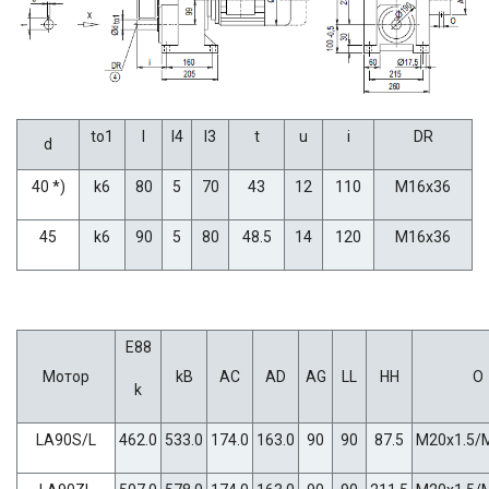
to1
l
l4
l3
t
u
i
DR
d
40 *)
k6
80
5
70
43
12
110
M16x36
45
k6
90
5
80
48.5
14
120
M16x36
E88
Мотор
kB
AC
AD
AG
LL
HH
O
k
LA90S/L
462.0
533.0
174.0
163.0
90
90
87.5
M20x1.5/