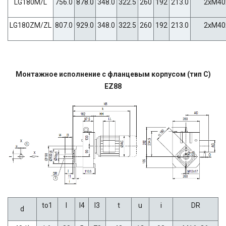
LG180M/L
756.0
878.0
348.0
322.5
260
192
213.0
2xM40
LG180ZM/ZL
807.0
929.0
348.0
322.5
260
192
213.0
2xM40
Монтажное исполнение с фланцевым корпусом (тип C)
EZ88
to1
l
l4
l3
t
u
i
DR
d