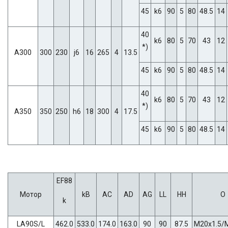
45
k6
90
5
80
48.5
14
40
k6
80
5
70
43
12
*)
A300
300
230
j6
16
265
4
13.5
45
k6
90
5
80
48.5
14
40
k6
80
5
70
43
12
*)
A350
350
250
h6
18
300
4
17.5
45
k6
90
5
80
48.5
14
EF88
Мотор
kB
AC
AD
AG
LL
HH
O
k
LA90S/L
462.0
533.0
174.0
163.0
90
90
87.5
M20x1.5/