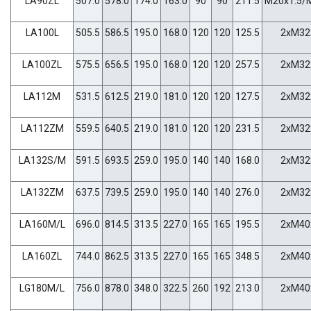
LA90ZL
507.0
578.0
174.0
163.0
90
90
211.5
M20x1.5/
LA100L
505.5
586.5
195.0
168.0
120
120
125.5
2xM32
LA100ZL
575.5
656.5
195.0
168.0
120
120
257.5
2xM32
LA112M
531.5
612.5
219.0
181.0
120
120
127.5
2xM32
LA112ZM
559.5
640.5
219.0
181.0
120
120
231.5
2xM32
LA132S/M
591.5
693.5
259.0
195.0
140
140
168.0
2xM32
LA132ZM
637.5
739.5
259.0
195.0
140
140
276.0
2xM32
LA160M/L
696.0
814.5
313.5
227.0
165
165
195.5
2xM40
LA160ZL
744.0
862.5
313.5
227.0
165
165
348.5
2xM40
LG180M/L
756.0
878.0
348.0
322.5
260
192
213.0
2xM40