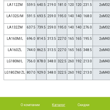
LA112ZM
559.5
640.5
219.0
181.0
120
120
231.5
2xM32
LA132S/M
591.5
693.5
259.0
195.0
140
140
168.0
2xM32
LA132ZM
637.5
739.5
259.0
195.0
140
140
276.0
2xM32
LA160M/L
696.0
814.5
313.5
227.0
165
165
195.5
2xM40
LA160ZL
744.0
862.5
313.5
227.0
165
165
348.5
2xM40
LG180M/L
756.0
878.0
348.0
322.5
260
192
213.0
2xM40
LG180ZM/ZL
807.0
929.0
348.0
322.5
260
192
213.0
2xM40
О компании
Каталог
Скидки