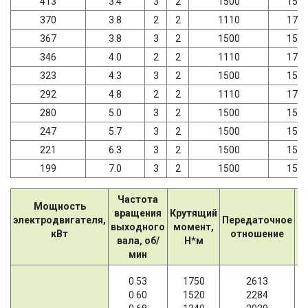
413
3.4
3
2
1500
157
370
3.8
2
2
1110
179
367
3.8
3
2
1500
157
346
4.0
2
2
1110
179
323
4.3
3
2
1500
157
292
4.8
2
2
1110
179
280
5.0
3
2
1500
157
247
5.7
3
2
1500
157
221
6.3
3
2
1500
157
199
7.0
3
2
1500
157
Частота
Мощность
вращения
Крутящий
Д
электродвигателя,
Передаточное
выходного
момент,
р
кВт
отношение
вала, об/
Н*м
н
мин
0.53
1750
2613
0.60
1520
2284