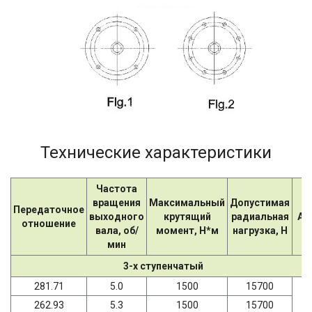
Технические характеристики
Частота
вращения
Максимальный
Допустимая
Передаточное
выходного
крутящий
радиальная
AD
отношение
вала, об/
момент, Н*м
нагрузка, Н
мин
3-х ступенчатый
281.71
5.0
1500
15700
262.93
5.3
1500
15700