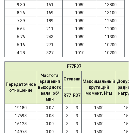
9.30
151
1080
13800
8.26
169
1080
13100
7.39
189
1080
12500
6.64
211
1080
12000
5.76
243
1080
11300
5.16
271
1080
10700
4.28
327
1010
10200
F77R37
Частота
Ступени
вращения
Максимальный
Допуст
Передаточное
выходного
крутящий
радиал
отношение
вала, об/
момент, Н*м
нагрузк
R77
R37
мин
19180
0.07
3
3
1500
157
17593
0.08
3
3
1500
157
16128
0.09
3
3
1500
157
14978
0.09
3
3
1500
157