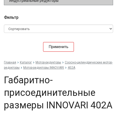
Индустриальные редукторы
Фильтр
Применить
Главная
Каталог
Мотор-редукторы
Соосно-цилиндрические мотор-
редукторы
Мотор-редукторы INNOVARI
402A
Габаритно-
присоединительные
размеры INNOVARI 402A