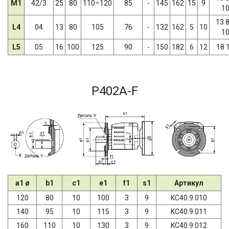
M1
42/3
25
80
110÷120
85
-
145
162
15
9
1
13 
L4
04
13
80
105
76
-
132
162
5
10
1
L5
05
16
100
125
90
-
150
182
6
12
18 
P402A-F
a1 ø
b1
c1
e1
f1
s1
Артикул
120
80
10
100
3
9
KC40.9.010
140
95
10
115
3
9
KC40.9.011
160
110
10
130
3
9
KC40.9.012