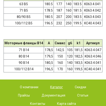
63 B5
180.5
177
140
183.5
K063.4.041
71 B5
178.5
187
160
181.5
K063.4.042
80/90 B5
180.5
207
200
183.5
K063.4.043
100/112 B5
196.5
232
250
199.5
KC40.4.043
Моторные фланцы B14
A
Cмакс
g6
k1
Артикул
71 B14
178,5
142,5
105
181,5
K063.4.047
80 B14
179,5
150
120
182,5
K063.4.046
90 B14
180,5
160
140
183,5
K063.4.041
100/112 B14
196,5
170
160
199,5
KC40.4.041
О компании
Каталог
Скидки
Прайсы
Документация
Статьи
Контакты
Карта сайта