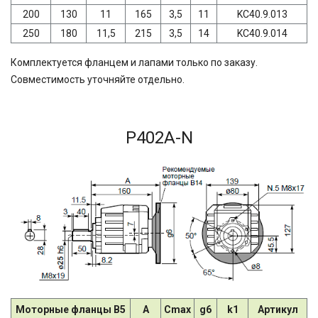
200
130
11
165
3,5
11
KC40.9.013
250
180
11,5
215
3,5
14
KC40.9.014
Комплектуется фланцем и лапами только по заказу.
Совместимость уточняйте отдельно.
P402A-N
Моторные фланцы B5
A
Cmax
g6
k1
Артикул