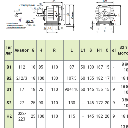
Тип
S2 
Аналог
G
H
R
L
L1
S
H1
O
øI
лап
мото
8 8
B1
112
18
85
110
87
50
130
167
15
-
1
B2
212/3
18
100
130
107,5
60
155
182
17
11
18 
18 
S1
17
18
75
110
90÷110
50
145
155
15
9
1
3 8
S2
27
25
90
110
130
-
145
172
20
9
1
022-
H2
25
100
110
115
-
145
182
20
9
18 
223
13 